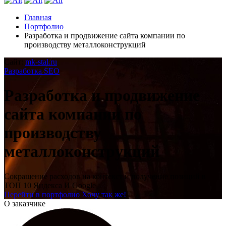
Главная
Портфолио
Разработка и продвижение сайта компании по
производству металлоконструкций
Сайт:
mk-stal.ru
Разработка
SEO
Разработка и продвижение
сайта компании по
производству
металлоконструкций
Сокращение расходов на контекст и получение позиций в
ТОП 10 Яндекса И Google
Перейти в портфолио
Хочу так же!
О заказчике