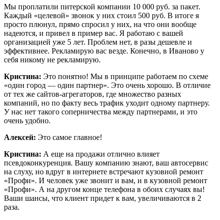
Мы проплатили питерской компании 10 000 руб. за пакет.
Каждый «целевой» звонок у них стоил 500 руб. В итоге я
просто плюнул, прямо спросил у них, на что они вообще
надеются, и привел в пример вас. Я работаю с вашей
организацией уже 5 лет. Проблем нет, в разы дешевле и
эффективнее. Рекламирую вас везде. Конечно, в Иваново у
себя никому не рекламирую.
Кристина:
Это понятно! Мы в принципе работаем по схеме
«один город — один партнер». Это очень хорошо. В отличие
от тех же сайтов-агрегаторов, где множество разных
компаний, но по факту весь трафик уходит одному партнеру.
У нас нет такого соперничества между партнерами, и это
очень удобно.
Алексей:
Это самое главное!
Кристина:
А еще на продажи отлично влияет
псевдоконкуренция. Вашу компанию знают, ваш автосервис
на слуху, но вдруг в интернете встречают кузовной ремонт
«Профи». И человек уже звонит и вам, и в кузовной ремонт
«Профи». А на другом конце телефона в обоих случаях вы!
Ваши шансы, что клиент придет к вам, увеличиваются в 2
раза.