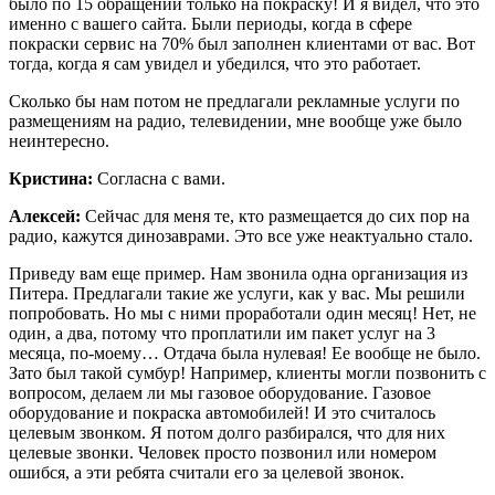
было по 15 обращений только на покраску! И я видел, что это
именно с вашего сайта. Были периоды, когда в сфере
покраски сервис на 70% был заполнен клиентами от вас. Вот
тогда, когда я сам увидел и убедился, что это работает.
Сколько бы нам потом не предлагали рекламные услуги по
размещениям на радио, телевидении, мне вообще уже было
неинтересно.
Кристина:
Согласна с вами.
Алексей:
Сейчас для меня те, кто размещается до сих пор на
радио, кажутся динозаврами. Это все уже неактуально стало.
Приведу вам еще пример. Нам звонила одна организация из
Питера. Предлагали такие же услуги, как у вас. Мы решили
попробовать. Но мы с ними проработали один месяц! Нет, не
один, а два, потому что проплатили им пакет услуг на 3
месяца, по-моему… Отдача была нулевая! Ее вообще не было.
Зато был такой сумбур! Например, клиенты могли позвонить с
вопросом, делаем ли мы газовое оборудование. Газовое
оборудование и покраска автомобилей! И это считалось
целевым звонком. Я потом долго разбирался, что для них
целевые звонки. Человек просто позвонил или номером
ошибся, а эти ребята считали его за целевой звонок.