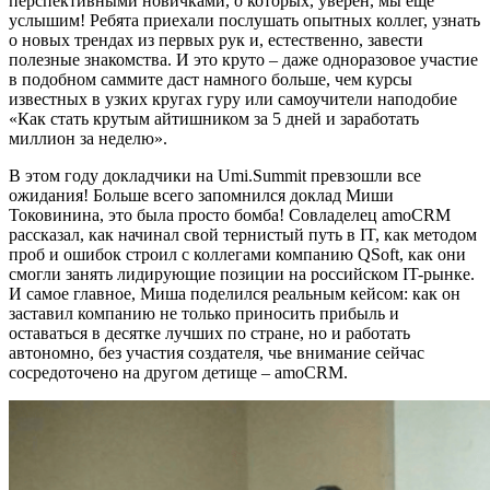
перспективными новичками, о которых, уверен, мы еще
услышим! Ребята приехали послушать опытных коллег, узнать
о новых трендах из первых рук и, естественно, завести
полезные знакомства. И это круто – даже одноразовое участие
в подобном саммите даст намного больше, чем курсы
известных в узких кругах гуру или самоучители наподобие
«Как стать крутым айтишником за 5 дней и заработать
миллион за неделю».
В этом году докладчики на Umi.Summit превзошли все
ожидания! Больше всего запомнился доклад Миши
Токовинина, это была просто бомба! Совладелец amoCRM
рассказал, как начинал свой тернистый путь в IT, как методом
проб и ошибок строил с коллегами компанию QSoft, как они
смогли занять лидирующие позиции на российском IT-рынке.
И самое главное, Миша поделился реальным кейсом: как он
заставил компанию не только приносить прибыль и
оставаться в десятке лучших по стране, но и работать
автономно, без участия создателя, чье внимание сейчас
сосредоточено на другом детище – amoCRM.