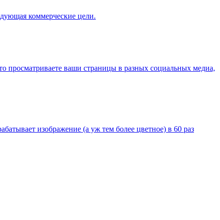
ледующая коммерческие цели.
осто просматриваете ваши страницы в разных социальных медиа,
батывает изображение (а уж тем более цветное) в 60 раз