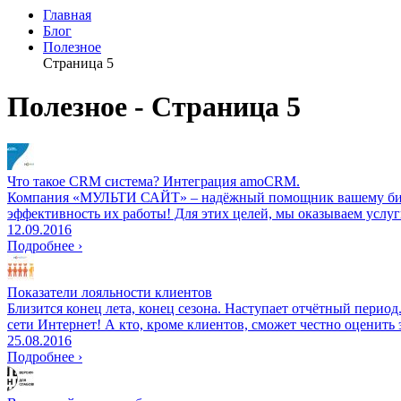
Главная
Блог
Полезное
Страница 5
Полезное
- Страница 5
Что такое CRM система? Интеграция amoCRM.
Компания «МУЛЬТИ САЙТ» – надёжный помощник вашему бизнесу
эффективность их работы! Для этих целей, мы оказываем усл
12.09.2016
Подробнее ›
Показатели лояльности клиентов
Близится конец лета, конец сезона. Наступает отчётный период
сети Интернет! А кто, кроме клиентов, сможет честно оценить 
25.08.2016
Подробнее ›