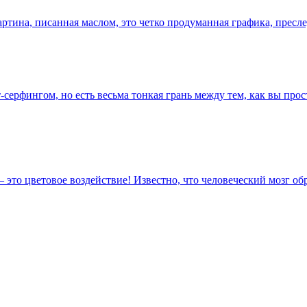
 картина, писанная маслом, это четко продуманная графика, прес
т-серфингом, но есть весьма тонкая грань между тем, как вы пр
то цветовое воздействие! Известно, что человеческий мозг обра