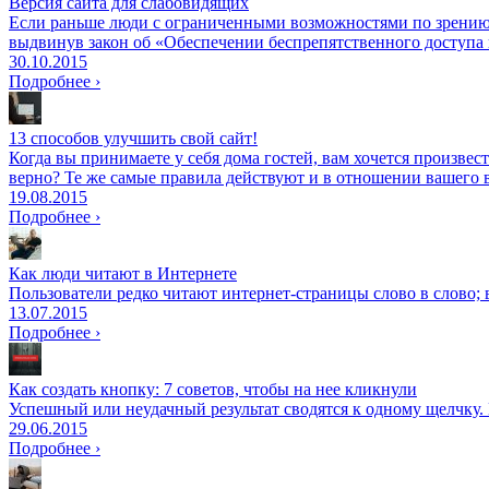
Версия сайта для слабовидящих
Если раньше люди с ограниченными возможностями по зрению с 
выдвинув закон об «Обеспечении беспрепятственного доступа
30.10.2015
Подробнее ›
13 способов улучшить свой сайт!
Когда вы принимаете у себя дома гостей, вам хочется произве
верно? Те же самые правила действуют и в отношении вашего в
19.08.2015
Подробнее ›
Как люди читают в Интернете
Пользователи редко читают интернет-страницы слово в слово; 
13.07.2015
Подробнее ›
Как создать кнопку: 7 советов, чтобы на нее кликнули
Успешный или неудачный результат сводятся к одному щелчку. И
29.06.2015
Подробнее ›