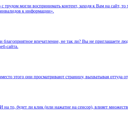
трудом могли воспринимать контент, заходя к Вам на сайт, то т
 инвалидов к информации».
сти благоприятное впечатление, не так ли? Вы не приглашаете л
еб-сайта.
вместо этого они просматривают страницу, выхватывая оттуда о
 на то, будет ли клик (или нажатие на сенсор), влияет множест