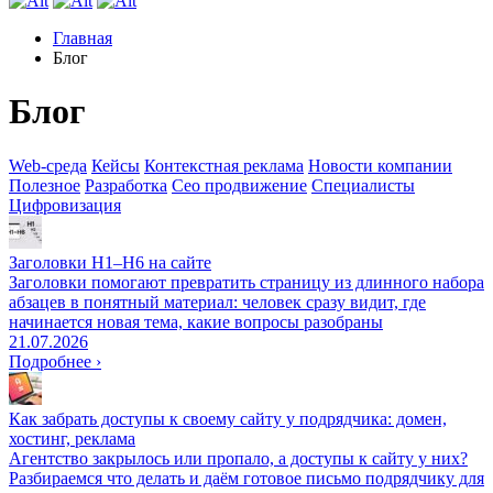
Главная
Блог
Блог
Web-среда
Кейсы
Контекстная реклама
Новости компании
Полезное
Разработка
Сео продвижение
Специалисты
Цифровизация
Заголовки H1–H6 на сайте
Заголовки помогают превратить страницу из длинного набора
абзацев в понятный материал: человек сразу видит, где
начинается новая тема, какие вопросы разобраны
21.07.2026
Подробнее ›
Как забрать доступы к своему сайту у подрядчика: домен,
хостинг, реклама
Агентство закрылось или пропало, а доступы к сайту у них?
Разбираемся что делать и даём готовое письмо подрядчику для