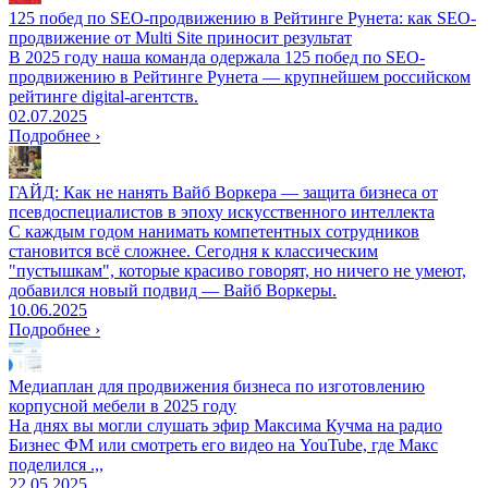
125 побед по SEO-продвижению в Рейтинге Рунета: как SEO-
продвижение от Multi Site приносит результат
В 2025 году наша команда одержала 125 побед по SEO-
продвижению в Рейтинге Рунета — крупнейшем российском
рейтинге digital-агентств.
02.07.2025
Подробнее ›
ГАЙД: Как не нанять Вайб Воркера — защита бизнеса от
псевдоспециалистов в эпоху искусственного интеллекта
С каждым годом нанимать компетентных сотрудников
становится всё сложнее. Сегодня к классическим
"пустышкам", которые красиво говорят, но ничего не умеют,
добавился новый подвид — Вайб Воркеры.
10.06.2025
Подробнее ›
Медиаплан для продвижения бизнеса по изготовлению
корпусной мебели в 2025 году
На днях вы могли слушать эфир Максима Кучма на радио
Бизнес ФМ или смотреть его видео на YouTube, где Макс
поделился .,,
22.05.2025