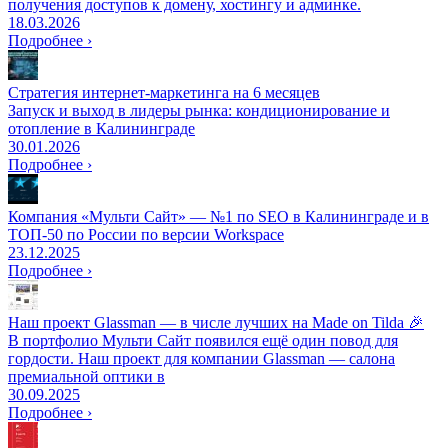
получения доступов к домену, хостингу и админке.
18.03.2026
Подробнее ›
Стратегия интернет-маркетинга на 6 месяцев
Запуск и выход в лидеры рынка: кондиционирование и
отопление в Калининграде
30.01.2026
Подробнее ›
Компания «Мульти Сайт» — №1 по SEO в Калининграде и в
ТОП-50 по России по версии Workspace
23.12.2025
Подробнее ›
Наш проект Glassman — в числе лучших на Made on Tilda 🎉
В портфолио Мульти Сайт появился ещё один повод для
гордости. Наш проект для компании Glassman — салона
премиальной оптики в
30.09.2025
Подробнее ›