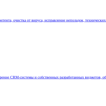
тента, очистка от вируса, исправление неполадок, технических
дрение CRM-системы и собственных разработанных виджетов, об